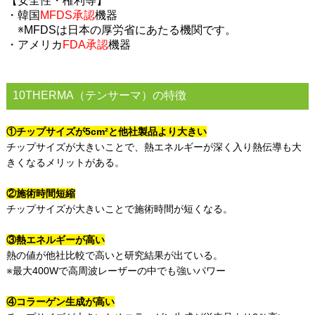
【安全性・権利等】​
・韓国
MFDS承認
機器
※MFDSは日本の厚労省にあたる機関です。
・アメリカ
FDA承認
機器
10THERMA（テンサーマ）の特徴
①チップサイズが5cm²と他社製品より大きい
チップサイズが大きいことで、熱エネルギーが深く入り熱伝導も大
きくなるメリットがある​​。
②施術時間短縮
チップサイズが大きいことで施術時間が短くなる。
③熱エネルギーが高い​
熱の値が他社比較で高いと研究結果が出ている。​
※最大400Wで高周波レーザーの中でも強いパワー
④コラーゲン生成が高い​