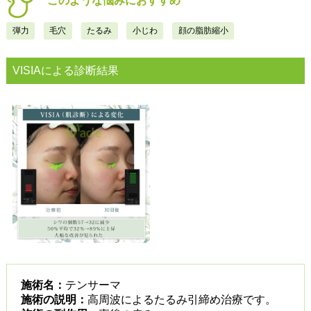
このような悩みにおすすめ
弾力
毛穴
たるみ
小じわ​
顔の脂肪縮小​
VISIAによる診断結果
施術名：
テンサーマ
施術の説明：
高周波によるたるみ引締め治療です。