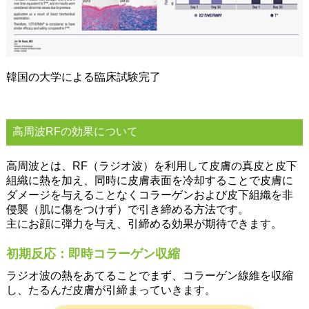
韓国の大学による​臨床試験完了​
高周波RFの効果について
高周波とは、RF（ラジオ波）を利用して皮膚の真皮と皮下
組織に熱を加え、同時に皮膚表面を冷却することで皮膚に
ダメージを与えることなくコラーゲンおよび皮下組織を非
侵襲（肌に傷をつけず）で引き締める方法です。
主にお顔に弾力を与え、引締める効果が期待できます。​
初期反応：即時コラーゲン収縮
ラジオ波の熱をあてることでまず、コラーゲン線維を収縮
し、たるんだ皮膚が引締まっていきます​。