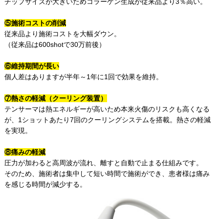
チップサイズが大きいためコラーゲン生成が従来品より3％高い。
⑤施術コストの削減​​
従来品より施術コストを大幅ダウン。​​
（従来品は600shotで30万前後）​
⑥維持期間が長い​
個人差はありますが半年～1年に1回で効果を維持。
⑦熱さの軽減（クーリング装置）​
テンサーマは熱エネルギーが高いため本来火傷のリスクも高くなる
が、1ショットあたり7回のクーリングシステムを搭載。熱さの軽減
を実現。
⑧痛みの軽減​
圧力が加わると高周波が流れ、離すと自動で止まる仕組みです。​
そのため、施術者は集中して短い時間で施術ができ、患者様は痛み
を感じる時間が減少する​。