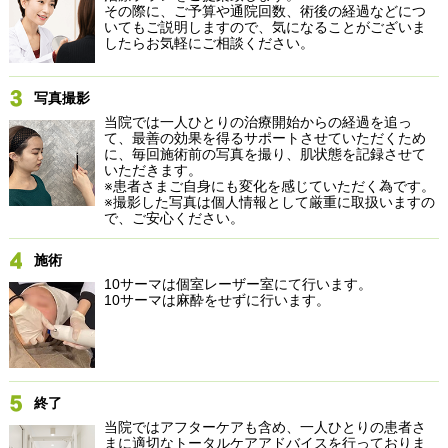
その際に、ご予算や通院回数、術後の経過などにつ
いてもご説明しますので、気になることがございま
したらお気軽にご相談ください。
写真撮影
当院では一人ひとりの治療開始からの経過を追っ
て、最善の効果を得るサポートさせていただくため
に、毎回施術前の写真を撮り、肌状態を記録させて
いただきます。
※患者さまご自身にも変化を感じていただく為です。
※撮影した写真は個人情報として厳重に取扱いますの
で、ご安心ください。
施術
10サーマは個室レーザー室にて行います。
10サーマは麻酔をせずに行います。
終了
当院ではアフターケアも含め、一人ひとりの患者さ
まに適切なトータルケアアドバイスを行っておりま