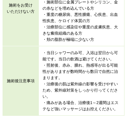
・施術部位に金属プレートやシリコン、金
施術をお受け
の糸などを埋め込んでいる方​​
いただけない方
・重度の糖尿病、悪性腫瘍、心疾患、出血
性疾患、ケロイド体質の方​​
・治療部位に感染症や重度の皮膚疾患、大
きな瘢痕組織のある方​​
・頬の脂肪が極端に少ない方​
・当日シャワーのみ可、入浴は翌日から可
能です。当日の飲酒は避けてください。​​
・照射後、赤み、腫れ、熱感等が出る可能
性がありますが数時間から数日で自然に治
まります。​​
施術後注意事項
・治療後の肌は紫外線の影響を受けやすい
ため、紫外線対策をしっかり行ってくださ
い。​​​​
・痛みがある場合、治療後1～2週間はエス
テなど強いマッサージはお控えください。