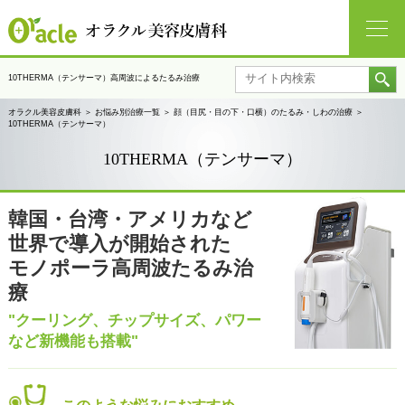
10THERMA（テンサーマ）高周波によるたるみ治療
オラクル美容皮膚科
＞
お悩み別治療一覧
＞
顔（目尻・目の下・口横）のたるみ・しわの治療
＞
10THERMA（テンサーマ）
10THERMA（テンサーマ）
韓国・台湾・アメリカなど
世界で導入が開始された
モノポーラ高周波たるみ治
療
"クーリング、チップサイズ、パワー
など新機能も搭載"