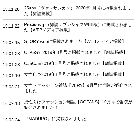
25ans（ヴァンサンカン） 2020年1月号に掲載されまし
19.11.28
た【雑誌掲載】
Precious.jp（雑誌：プレシャスWEB版）に掲載されまし
19.11.22
た【WEBメディア掲載】
STORY webに掲載されました【WEBメディア掲載】
19.08.15
CLASSY. 2019年3月号に掲載されました【雑誌掲載】
19.01.28
CanCam2019年3月号に掲載されました【雑誌掲載】
19.01.23
女性自身2019年1月号に掲載されました【雑誌掲載】
19.01.10
女性ファッション雑誌【VERY】9月号に当院が紹介され
17.08.21
ました！
男性向けファッション雑誌【OCEANS】10月号で当院が
16.09.13
紹介されました！
『MADURO』に掲載されました！
16.05.24