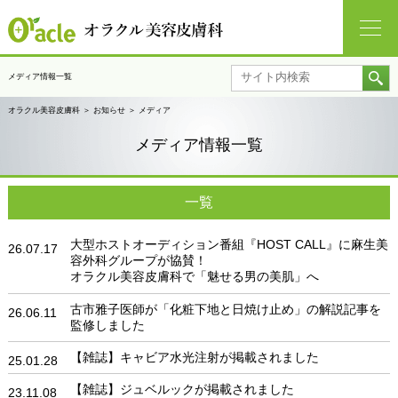
メディア情報一覧
オラクル美容皮膚科
＞
お知らせ
＞
メディア
メディア情報一覧
一覧
大型ホストオーディション番組『HOST CALL』に麻生美
26.07.17
容外科グループが協賛！
オラクル美容皮膚科で「魅せる男の美肌」へ
古市雅子医師が「化粧下地と日焼け止め」の解説記事を
26.06.11
監修しました
【雑誌】キャビア水光注射が掲載されました
25.01.28
【雑誌】ジュベルックが掲載されました
23.11.08