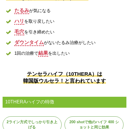
たるみ
が気になる
ハリ
を取り戻したい
毛穴
を引き締めたい
ダウンタイム
がないたるみ治療がしたい
結果
1回の治療で
を出したい
テンセラハイフ（10THERA）は
韓国版ウルセラ！と言われています
10THERAハイフの特徴
2ライン方式でしっかり引き上
200 shotで他のハイフ 400 シ
げる
ョットと同じ効果