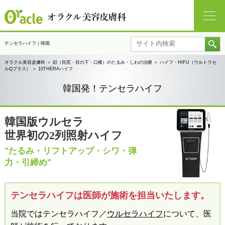
テンセラハイフ｜韓国
オラクル美容皮膚科
＞
顔（目尻・目の下・口横）のたるみ・しわの治療
＞
ハイフ・HIFU（ウルトラセ
ルQプラス）
＞
10THERAハイフ
韓国発！テンセラハイフ
韓国版ウルセラ
世界初の2列照射ハイフ
"たるみ・リフトアップ・シワ・弾
力・引締め"
テンセラハイフは医師が施術を担当いたします。
当院ではテンセラハイフ／
ウルセラハイフ
について、医