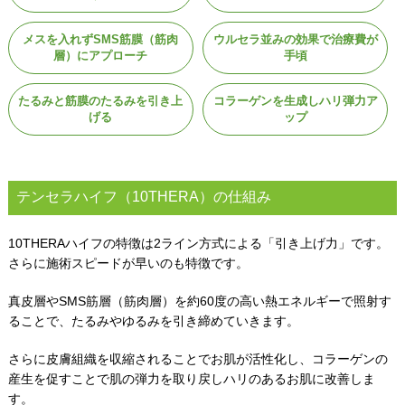
メスを入れずSMS筋膜（筋肉
ウルセラ並みの効果で治療費が
層）にアプローチ
手頃
たるみと筋膜のたるみを引き上
コラーゲンを生成しハリ弾力ア
げる
ップ
テンセラハイフ（10THERA）の仕組み
10THERAハイフの特徴は2ライン方式による「引き上げ力」です。
さらに施術スピードが早いのも特徴です。
真皮層やSMS筋層（筋肉層）を約60度の高い熱エネルギーで照射す
ることで、たるみやゆるみを引き締めていきます。
さらに皮膚組織を収縮されることでお肌が活性化し、コラーゲンの
産生を促すことで肌の弾力を取り戻しハリのあるお肌に改善しま
す。