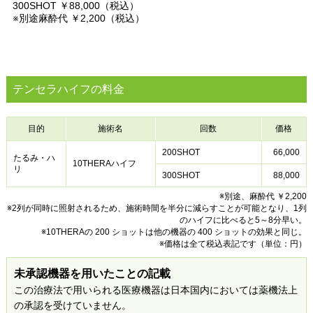
300SHOT ￥88,000（税込）
※別途麻酔代 ￥2,200（税込）
テンセラハイフの料金
目的
施術名
回数
価格
200SHOT
66,000
たるみ・ハ
10THERAハイフ
リ
300SHOT
88,000
※別途、麻酔代 ￥2,200
※2列が同時に照射されるため、施術時間を半分に減らすことが可能となり、1列
のハイフに比べると5～8分早い。
※10THERAの 200 ショットは他の機器の 400 ショットの効果と同じ。
※価格は全て税込表記です（単位：円）
未承認機器を用いたことの記載
この治療法で用いられる医療機器は日本国内においては薬機法上
の承認を受けていません。