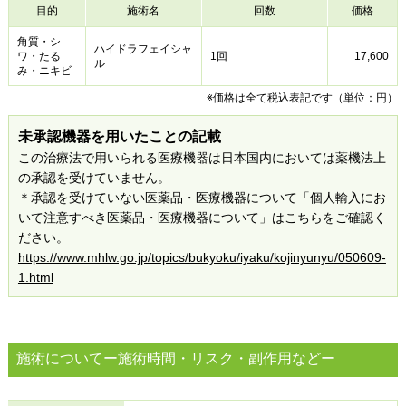
目的
施術名
回数
価格
角質・シ
ハイドラフェイシャ
ワ・たる
1回
17,600
ル
み・ニキビ
※価格は全て税込表記です（単位：円）
未承認機器を用いたことの記載
この治療法で用いられる医療機器は日本国内においては薬機法上
の承認を受けていません。
＊承認を受けていない医薬品・医療機器について「個人輸入にお
いて注意すべき医薬品・医療機器について」はこちらをご確認く
ださい。
https://www.mhlw.go.jp/topics/bukyoku/iyaku/kojinyunyu/050609-
1.html
施術についてー施術時間・リスク・副作用などー