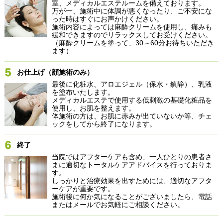
室、メディカルエステルームを備えております。
万が一、施術中に体調が悪くなったり、ご不安にな
った時はすぐにお声かけください。
施術内容によっては麻酔クリームを使用し、痛みも
緩和できますのでリラックスしてお受けください。
（麻酔クリームを塗って、30～60分お待ちいただき
ます）
お仕上げ（顔施術のみ）
最後に化粧水、アロエジェル（保水・鎮静）、乳液
を塗布いたします。
メディカルエステで使用する低刺激の基礎化粧品を
使用し、お肌を整えます。
体施術の方は、お肌に赤みが出ていないか等、チェ
ックをしてから終了になります。
終了
当院ではアフターケアも含め、一人ひとりの患者さ
まに適切なトータルケアアドバイスを行っておりま
す。
しっかりと治療効果を出すためには、適切なアフタ
ーケアが重要です。
施術後に何か気になることがございましたら、電話
またはメールでお気軽にご相談ください。