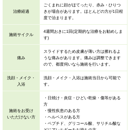
ごくまれに顔がほてったり、赤み・ひりつ
治療経過
きが場合があります。ほとんどの方が1日程
度で治まります。
4週間おきに1回(定期的な治療をお勧めしま
施術サイクル
す)
スライドするため皮膚が薄い方は擦れるよ
痛み
うな痛みがあります。痛みは調整できます
ので、都度伺いなら施術を行います。
洗顔・メイク・
洗顔・メイク・入浴は施術当日から可能で
入浴
す。
・日焼け・炎症・ひどい乾燥・傷等がある
方
施術をお受け
・慢性疾患のある方
いただけない方
・ヘルペスがある方
・ペプチド、グリコール酸、サリチル酸な
どにアレルギーをお持ちの方