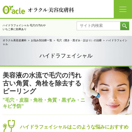
ハイドラフェイシャル 毛穴の汚れや
いちご鼻に効果あり
オラクル美容皮膚科
＞
お悩み別治療一覧
＞
毛穴（開き・黒ずみ・詰まり）の治療
＞
ハイドラフェイシ
ャル
ハイドラフェイシャル
美容液の水流で毛穴の汚れ
古い角質、角栓を除去する
ピーリング
"毛穴・皮脂・角栓・角質・黒ずみ・ニ
キビ予防"
ハイドラフェイシャルは
このような悩みにおすすめ