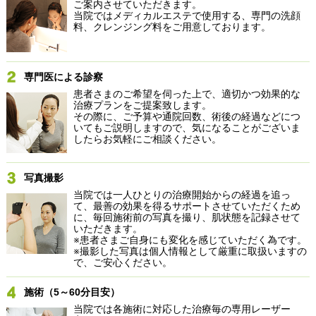
ご案内させていただきます。
当院ではメディカルエステで使用する、専門の洗顔
料、クレンジング料をご用意しております。
専門医による診察
患者さまのご希望を伺った上で、適切かつ効果的な
治療プランをご提案致します。
その際に、ご予算や通院回数、術後の経過などにつ
いてもご説明しますので、気になることがございま
したらお気軽にご相談ください。
写真撮影
当院では一人ひとりの治療開始からの経過を追っ
て、最善の効果を得るサポートさせていただくため
に、毎回施術前の写真を撮り、肌状態を記録させて
いただきます。
※患者さまご自身にも変化を感じていただく為です。
※撮影した写真は個人情報として厳重に取扱いますの
で、ご安心ください。
施術（5～60分目安）
当院では各施術に対応した治療毎の専用レーザー