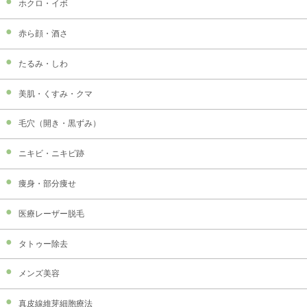
ホクロ・イボ
赤ら顔・酒さ
たるみ・しわ
美肌・くすみ・クマ
毛穴（開き・黒ずみ）
ニキビ・ニキビ跡
痩身・部分痩せ
医療レーザー脱毛
タトゥー除去
メンズ美容
真皮線維芽細胞療法