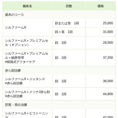
施術名
回数
価格
基本のコース
顔または首 1回
25,000
シルファームX
顔＋首 1回
31,000
シルファームX＋プレミアムセ
顔 1回
29,500
ル（オプション）
シルファームX＋プレミアムセ
ル＋鎮静管理
顔 1回
37,200
※韓国式アフターケア
赤ら顔治療
シルファームX＋ジェネシス
顔 1回
36,000
※赤ら顔治療
シルファームX＋メソナJ赤ら顔
顔 1回
44,800
※赤ら顔治療
肝斑・美白治療
シルファームX＋ピコトーニン
グ
顔 1回
47,000