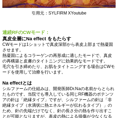
引用元：SYLFIRM XYoutube
連続RFのCWモード：
真皮全層にNa effect をもたらす
CWモードは1ショットで真皮深部から表皮上部まで熱凝固
させます。
熱凝固によるコラーゲンの再形成に適したモードで、真皮
の再構築と皮膚のタイトニングに効果的なモードです。
毛穴を引き締めたり、お肌をタイトニングする場合はCWモ
ードを使用して治療を行います。
Na effectとは
シルファームの仕組みは、開発医師Dr.Naの名前からとられ
たものです。当院でも導入している同じRF機器のポテンツ
アの針は「絶縁タイプ」ですが、シルファームの針は「非
絶縁タイプ（水滴状に熱エネルギーが伝わるタイプ）」の
ため、針の先端だけでなく、針の長さ分の熱を作り出すこ
とが可能となりますが、表皮の熱による損傷が少なくなる