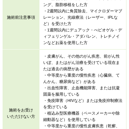
ング、脂肪移植をした方
・2週間以内に角質除去、マイクロダーマブ
施術前注意事項
レーション、光線療法（レーザー、IPLな
ど）を受けた方
・1週間以内にデュアック・べピオゲル・デ
ィフェリンゲル・アダパレン、トレチノイ
ンなどお薬を使用した方
・皮膚がん、その他のがん疾患、前がん性
いぼ、またはがん治療を受けている現在ま
たは過去の病歴がある
・中等度から重度の慢性疾患（心臓病、て
んかん、糖尿病など）がある
・出血性障害、止血機能障害、または抗凝
固薬を服用している
・免疫障害（HIVなど）または免疫抑制療法
を受けている
施術をお受け
・植込み型医療機器（ペースメーカーや除
いただけない方
細動器など）を使用している
・中等度から重度の慢性皮膚疾患（乾癬、