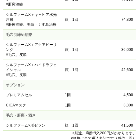
※肝斑治療
シルファームX＋キャビア水光
注射
顔 1回
74,800
※肝斑治療、美白・くすみ治療
毛穴引締め治療
シルファームX＋アクアピーリ
ング
顔 1回
36,000
※毛穴、皮脂
シルファームX＋ハイドラフェ
イシャル
顔 1回
42,600
※毛穴、皮脂
オプション
プレミアムセル
1回
4,500
CICAマスク
1回
3,300
毛穴・肝斑・酒さ
シルファーム×ポゼラン
顔 1回
41,500
※別途、麻酔代2,200円がかかります。
※価格は全て税込表記です（単位：円）