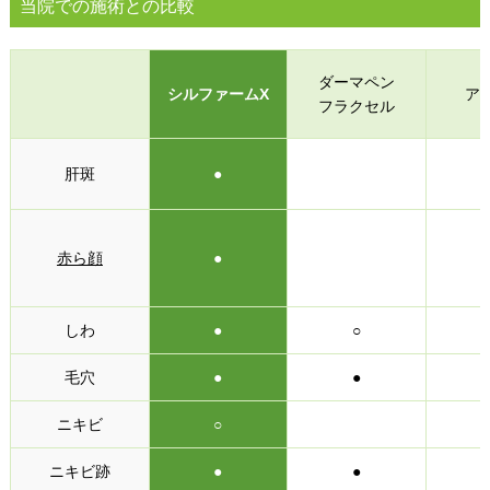
当院での施術との比較
ダーマペン
シルファームX
ア
フラクセル
肝斑
●
赤ら顔
●
しわ
●
○
毛穴
●
●
ニキビ
○
ニキビ跡
●
●