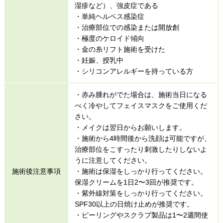
湿疹など）、強皮症である
・単純ヘルペス感染症
・治療部位での感染または開放創
・極度のケロイド傾向
・金の糸リフト施術を受けた
・妊娠、授乳中
・シリコンアレルギーを持っている方
・赤み腫れがでた場合は、施術当日になる
べく冷やしてフェイスマスクをご使用くだ
さい。
・メイクは翌日からお願いします。
・施術から4時間後から洗顔は可能ですが、
治療部位をこすったり刺激したりしないよ
うに注意してください。
施術後注意事項
・施術は保湿をしっかり行ってください。
保湿クリームを1日2〜3回が推奨です。
・紫外線対策をしっかり行ってください。
SPF30以上の日焼け止めが推奨です。
・ピーリングやスクラブ製品は1〜2週間使