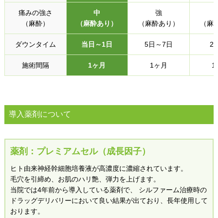
痛みの強さ
中
強
（麻酔）
（麻酔あり）
（麻酔あり）
（麻
ダウンタイム
当日～1日
5日～7日
2
施術間隔
1ヶ月
1ヶ月
1
導入薬剤について
薬剤：プレミアムセル（成長因子）
ヒト由来神経幹細胞培養液が高濃度に濃縮されています。​​​
毛穴を引締め、お肌のハリ艶、弾力を上げます。​​
当院では4年前から導入している薬剤で、
シルファーム治療時の
ドラッグデリバリーにおいて良い結果が出ており、長年使用して
おります。