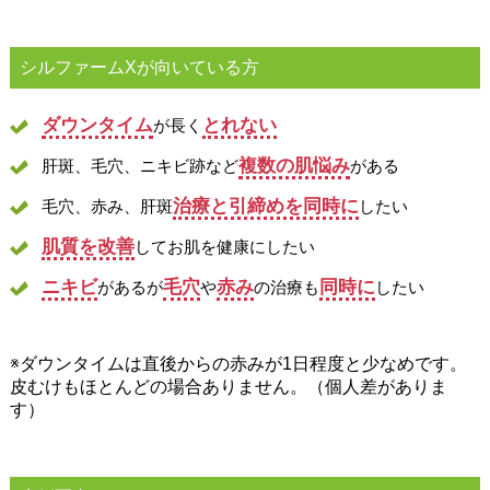
シルファームXが向いている方
ダウンタイム
とれない
が長く
複数の肌悩み
肝斑、毛穴、ニキビ跡など
がある
治療と引締めを同時に
毛穴、赤み、肝斑
したい
肌質を改善
してお肌を健康にしたい
ニキビ
毛穴
赤み
同時に
があるが
や
の治療も
したい
※ダウンタイムは直後からの赤みが1日程度と少なめです。
皮むけもほとんどの場合ありません。（個人差がありま
す）