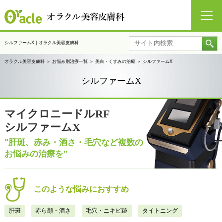
シルファームX｜オラクル美容皮膚科
オラクル美容皮膚科
＞
お悩み別治療一覧
＞
美白・くすみの治療
＞
シルファームX
シルファームX
マイクロニードルRF
シルファームX
"肝斑、赤み・酒さ・毛穴など複数の
お悩みの治療を"
このような悩みにおすすめ
肝斑
赤ら顔・酒さ
毛穴・ニキビ跡
タイトニング