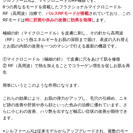
シルファームXは、マイクロニードルRF機器です。
8つの異なるモードを搭載したフラクショナルマイクロニードル
RF（高周波）治療で、
パルスRFモードが搭載
されていており、この
RFモードは
特に肝斑や赤みの改善に効果を発揮
します。
極細の針（マイクロニードル）を皮膚に刺し、その針から高周波
（RF）という熱エネルギーをお肌の深部まで届け、表皮の入れ替え
とお肌の内部の改善を一つのマシンで行える最新の機器です。
①マイクロニードル（極細の針） で皮膚に穴をあけて肌を修復
② RF（高周波）で熱を加えることでコラーゲン増生を促しお肌を再
生
簡単にいうとこのような作用になります。
これらの効果により、お肌の弾力がアップし、毛穴の引締め、ニキ
ビ跡の改善や肝斑や赤ら顔といった色みの治療に優れています。さ
らに小じわの改善、ハリ艶を出すなど幅広い症状の改善が期待でき
ます。
※シルファームXは従来モデルからアップグレードされ、複数のモー