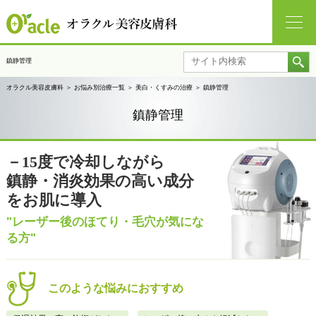
鎮静管理
オラクル美容皮膚科
＞
お悩み別治療一覧
＞
美白・くすみの治療
＞
鎮静管理
鎮静管理
－15度で冷却しながら
鎮静・消炎効果の高い成分
をお肌に導入
"レーザー後のほてり・毛穴が気にな
る方"
このような悩みにおすすめ