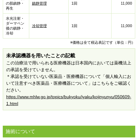
の肌鎮静・
鎮静管理
1回
11,000
再生
水光注射・
ダーマペン
冷却管理
1回
11,000
後の鎮静・
冷却
※価格は全て税込表記です（単位：円）
未承認機器を用いたことの記載
この治療法で用いられる医療機器は日本国内においては薬機法上
の承認を受けていません。
＊承認を受けていない医薬品・医療機器について「個人輸入にお
いて注意すべき医薬品・医療機器について」はこちらをご確認く
ださい。
https://www.mhlw.go.jp/topics/bukyoku/iyaku/kojinyunyu/050609-
1.html
施術について