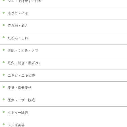
シミ・そばかす・肝斑
ホクロ・イボ
赤ら顔・酒さ
たるみ・しわ
美肌・くすみ・クマ
毛穴（開き・黒ずみ）
ニキビ・ニキビ跡
痩身・部分痩せ
医療レーザー脱毛
タトゥー除去
メンズ美容