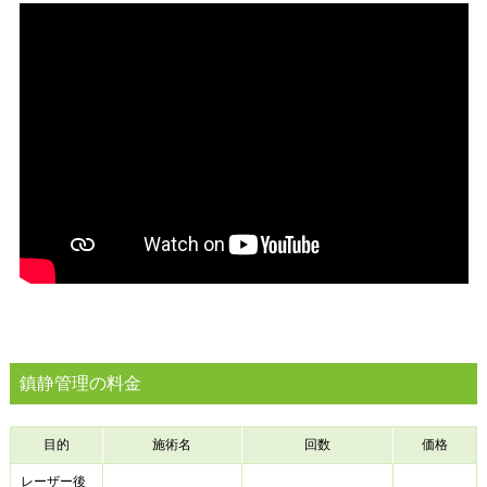
施術風景
鎮静管理の料金
目的
施術名
回数
価格
レーザー後