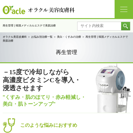
再生管理 | 韓国メディカルエステで美肌治療
オラクル美容皮膚科
＞
お悩み別治療一覧
＞
美白・くすみの治療
＞
再生管理 | 韓国メディカルエステで
美肌治療
再生管理
－15度で冷却しながら
高濃度ビタミンCを導入・
浸透させます
"くすみ・肌のほてり・赤み軽減し・
美白・肌トーンアップ"
このような悩みにおすすめ