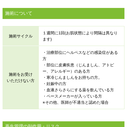
施術について
１週間に1回(お肌状態により間隔は異なり
施術サイクル
ます)
・治療部位にヘルペスなどの感染症がある
方
・部位に皮膚疾患（じんましん、アトピ
ー、アレルギー）のある方
施術をお受け
・寒冷じんましんをお持ちの方。
いただけない方
・妊娠中の方
・血液さらさらにする薬を飲んでいる方
・ペースメーカーが入っている方
※その他、医師が不適当と認めた場合
再生管理の副作用・リスク