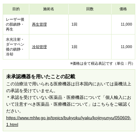
目的
施術名
回数
価格
レーザー後
の肌鎮静・
再生管理
1回
11,000
再生
水光注射・
ダーマペン
冷却管理
1回
11,000
後の鎮静・
冷却
※価格は全て税込表記です（単位：円）
未承認機器を用いたことの記載
この治療法で用いられる医療機器は日本国内においては薬機法上
の承認を受けていません。
＊承認を受けていない医薬品・医療機器について「個人輸入にお
いて注意すべき医薬品・医療機器について」はこちらをご確認く
ださい。
https://www.mhlw.go.jp/topics/bukyoku/iyaku/kojinyunyu/050609-
1.html