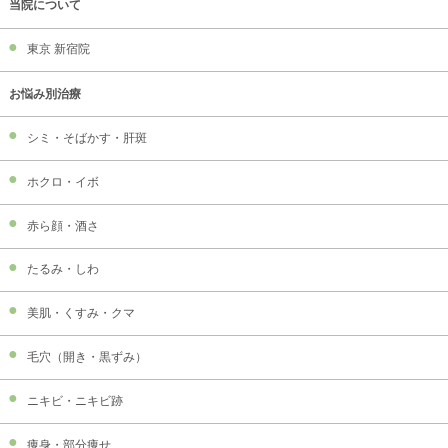
当院について
東京 新宿院
お悩み別治療
シミ・そばかす・肝斑
ホクロ・イボ
赤ら顔・酒さ
たるみ・しわ
美肌・くすみ・クマ
毛穴（開き・黒ずみ）
ニキビ・ニキビ跡
痩身・部分痩せ