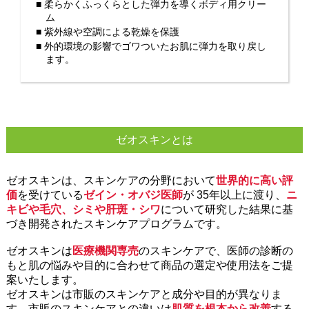
■ 柔らかくふっくらとした弾力を導くボディ用クリー
ム
■ 紫外線や空調による乾燥を保護
■ 外的環境の影響でゴワついたお肌に弾力を取り戻し
ます。
ゼオスキンとは
ゼオスキンは、スキンケアの分野において
世界的に高い評
価
を受けている
ゼイン・オバジ医師
が 35年以上に渡り、
ニ
キビや毛穴、シミや肝斑・シワ
について研究した結果に基
づき開発されたスキンケアプログラムです。
ゼオスキンは
医療機関専売
のスキンケアで、医師の診断の
もと肌の悩みや目的に合わせて商品の選定や使用法をご提
案いたします。
ゼオスキンは市販のスキンケアと成分や目的が異なりま
す。市販のスキンケアとの違いは
肌質を根本から改善
する