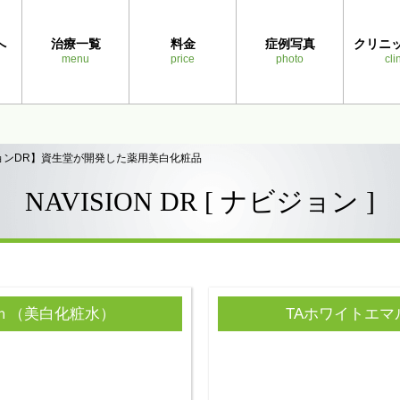
へ
治療一覧
料金
症例写真
クリニ
menu
price
photo
cli
ョンDR】資生堂が開発した薬用美白化粧品
NAVISION DR [ ナビジョン ]
ｎ（美白化粧水）
TAホワイトエマ