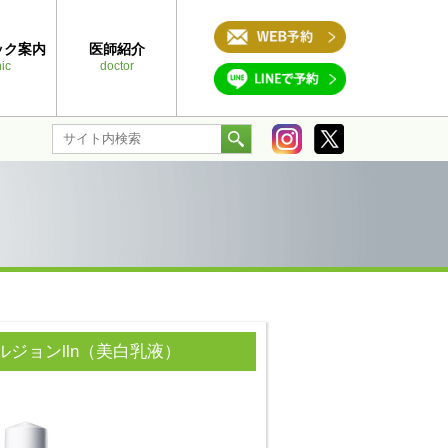
ック案内
医師紹介
nic
doctor
ルジョンlln（美白乳液）