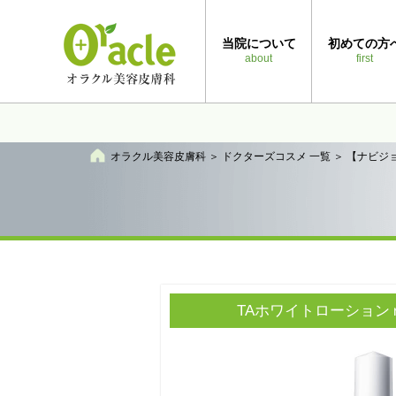
当院について
初めての方
about
first
オラクル美容皮膚科
＞
ドクターズコスメ 一覧
＞
【ナビジ
TAホワイトローション