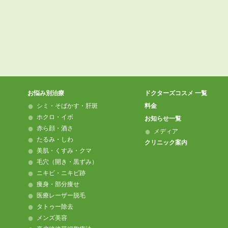
お悩み別治療
ドクターズコスメ 一覧
シミ・そばかす・肝斑
料金
ホクロ・イボ
お知らせ一覧
赤ら顔・酒さ
メディア
たるみ・しわ
クリニック案内
美肌・くすみ・クマ
毛穴（開き・黒ずみ）
ニキビ・ニキビ跡
痩身・部分痩せ
医療レーザー脱毛
タトゥー除去
メンズ美容