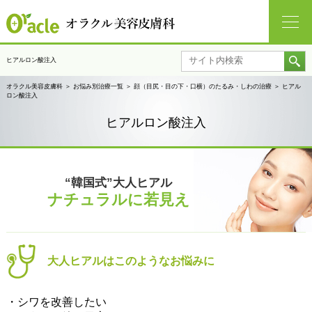
ヒアルロン酸注入
オラクル美容皮膚科
＞
お悩み別治療一覧
＞
顔（目尻・目の下・口横）のたるみ・しわの治療
＞
ヒアル
ロン酸注入
ヒアルロン酸注入
“韓国式”大人ヒアル
ナチュラルに若見え
大人ヒアルはこのようなお悩みに
・シワを改善したい​