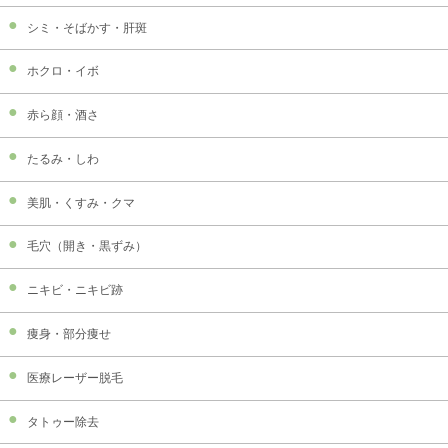
シミ・そばかす・肝斑
ホクロ・イボ
赤ら顔・酒さ
たるみ・しわ
美肌・くすみ・クマ
毛穴（開き・黒ずみ）
ニキビ・ニキビ跡
痩身・部分痩せ
医療レーザー脱毛
タトゥー除去